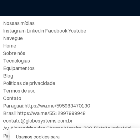
Nossas mídias
Instagram Linkedin Facebook Youtube
Navegue
Home
Sobre nós
Tecnologias
Equipamentos
Blog
Políticas de privacidade
Termos de uso
Contato
Paraguai: https://wa.me/595983470130
Brasil: https://wa.me/5512997999948
contato@globesystems.com.br
Av. Alexandrina das Chagas Moreira, 360, Distrito Industrial,
Pindamonhangaba/SP
Usamos cookies para